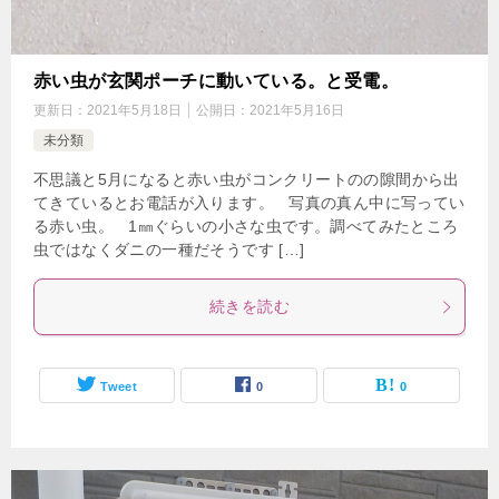
赤い虫が玄関ポーチに動いている。と受電。
更新日：
2021年5月18日
公開日：
2021年5月16日
未分類
不思議と5月になると赤い虫がコンクリートのの隙間から出
てきているとお電話が入ります。 写真の真ん中に写ってい
る赤い虫。 1㎜ぐらいの小さな虫です。調べてみたところ
虫ではなくダニの一種だそうです […]
続きを読む
Tweet
0
0